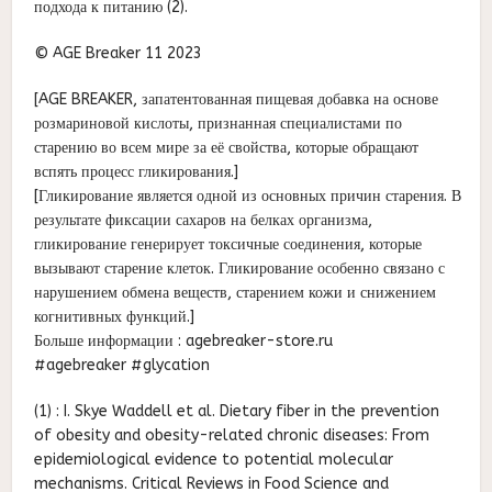
подхода к питанию (2).
© AGE Breaker 11 2023
[AGE BREAKER, запатентованная пищевая добавка на основе
розмариновой кислоты, признанная специалистами по
старению во всем мире за её свойства, которые обращают
вспять процесс гликирования.]
[Гликирование является одной из основных причин старения. В
результате фиксации сахаров на белках организма,
гликирование генерирует токсичные соединения, которые
вызывают старение клеток. Гликирование особенно связано с
нарушением обмена веществ, старением кожи и снижением
когнитивных функций.]
Больше информации : agebreaker-store.ru
#agebreaker #glycation
(1) : I. Skye Waddell et al. Dietary fiber in the prevention
of obesity and obesity-related chronic diseases: From
epidemiological evidence to potential molecular
mechanisms. Critical Reviews in Food Science and