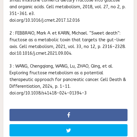
small intestine converts dietary fructose into glucose
and organic acids. Cell metabolism, 2018, vol. 27, no 2, p.
351-361. e3.
doi.org/10.1016/j.cmet.2017.12.016
2 : FEBBRAIO, Mark A. et KARIN, Michael. “Sweet death”:
fructose as a metabolic toxin that targets the gut-liver
axis. Cell metabolism, 2021, vol. 33, no 12, p. 2316-2328.
doi:10.1016/j.cmet.2021.09.004.
3 : WANG, Chengqiang, WANG, Lu, ZHAO, Qing, et al.
Exploring fructose metabolism as a potential
therapeutic approach for pancreatic cancer. Cell Death &
Differentiation, 2024, p. 1-11.
doi.org/10.1038/s41418-024-01394-3