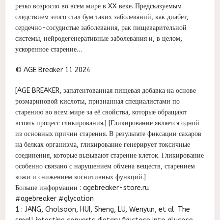
резко возросло во всем мире в XX веке. Предсказуемым
следствием этого стал бум таких заболеваний, как диабет,
сердечно-сосудистые заболевания, рак пищеварительной
системы, нейродегенеративные заболевания и, в целом,
ускоренное старение…
© AGE Breaker 11 2024
[AGE BREAKER, запатентованная пищевая добавка на основе
розмариновой кислоты, признанная специалистами по
старению во всем мире за её свойства, которые обращают
вспять процесс гликирования.] [Гликирование является одной
из основных причин старения. В результате фиксации сахаров
на белках организма, гликирование генерирует токсичные
соединения, которые вызывают старение клеток. Гликирование
особенно связано с нарушением обмена веществ, старением
кожи и снижением когнитивных функций.]
Больше информации : agebreaker-store.ru
#agebreaker #glycation
1 : JANG, Cholsoon, HUI, Sheng, LU, Wenyun, et al. The