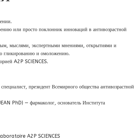
ении.
арению или просто поклонник инноваций в антивозрастной
ным, мыслями, экспертными мнениями, открытиями и
по гликированию и омоложению.
торией A2P SCIENCES.
специалист, президент Всемирного общества антивозрастной
JEAN PhD) — фармаколог, основатель Института
Laboratoire A2P SCIENCES