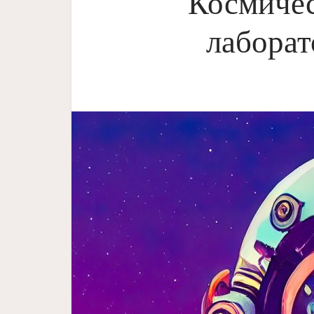
Космичес
лаборат