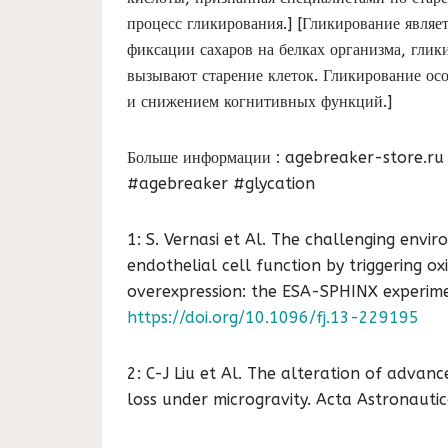
процесс гликирования.] [Гликирование являет
фиксации сахаров на белках организма, глик
вызывают старение клеток. Гликирование ос
и снижением когнитивных функций.]
Больше информации : agebreaker-store.ru
#agebreaker #glycation
1: S. Vernasi et Al. The challenging env
endothelial cell function by triggering ox
overexpression: the ESA-SPHINX experimen
https://doi.org/10.1096/fj.13-229195
2: C-J Liu et Al. The alteration of advan
loss under microgravity. Acta Astronaut