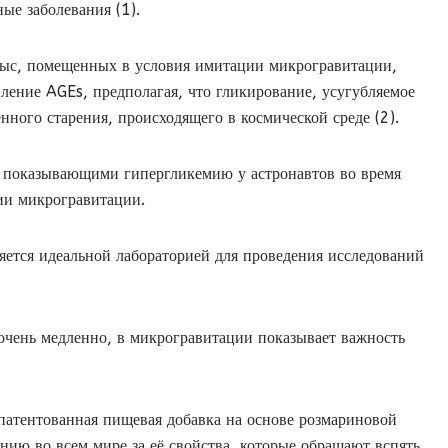
ые заболевания (1).
рыс, помещенных в условия имитации микрогравитации,
ление AGEs, предполагая, что гликирование, усугубляемое
нного старения, происходящего в космической среде (2).
, показывающими гипергликемию у астронавтов во время
ии микрогравитации.
ляется идеальной лабораторией для проведения исследований
 очень медленно, в микрогравитации показывает важность
тентованная пищевая добавка на основе розмариновой
нию во всем мире за её свойства, которые обращают вспять