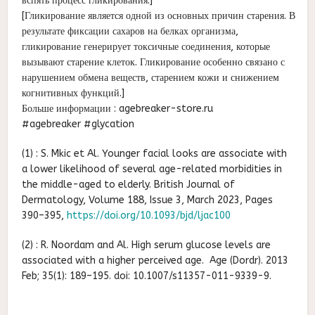
вспять процесс гликирования.]
[Гликирование является одной из основных причин старения. В
результате фиксации сахаров на белках организма,
гликирование генерирует токсичные соединения, которые
вызывают старение клеток. Гликирование особенно связано с
нарушением обмена веществ, старением кожи и снижением
когнитивных функций.]
Больше информации : agebreaker-store.ru
#agebreaker #glycation
(1) : S. Mkic et Al. Younger facial looks are associate with
a lower likelihood of several age-related morbidities in
the middle-aged to elderly. British Journal of
Dermatology, Volume 188, Issue 3, March 2023, Pages
390–395,
https://doi.org/10.1093/bjd/ljac100
(2) : R. Noordam and Al. High serum glucose levels are
associated with a higher perceived age. Age (Dordr). 2013
Feb; 35(1): 189–195. doi: 10.1007/s11357-011-9339-9.